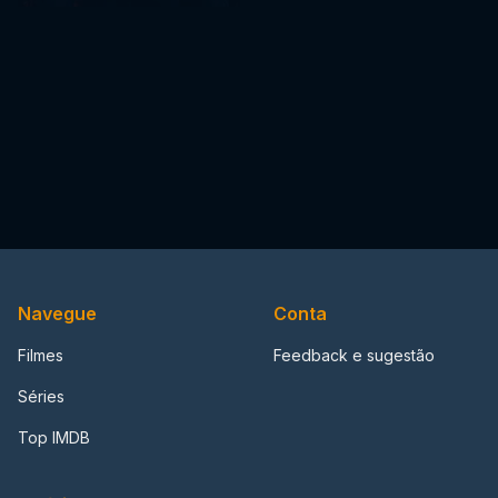
Navegue
Conta
Filmes
Feedback e sugestão
Séries
Top IMDB