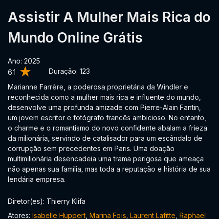
Assistir A Mulher Mais Rica do
Mundo Online Grátis
Ano: 2025
Duração:
123
6.1
Marianne Farrère, a poderosa proprietária da Windler e
reconhecida como a mulher mais rica e influente do mundo,
desenvolve uma profunda amizade com Pierre-Alain Fantin,
um jovem escritor e fotógrafo francês ambicioso. No entanto,
o charme e o romantismo do novo confidente abalam a frieza
da milionária, servindo de catalisador para um escândalo de
corrupção sem precedentes em Paris. Uma doação
multimilionária desencadeia uma trama perigosa que ameaça
não apenas sua família, mas toda a reputação e história de sua
lendária empresa.
Diretor(es): Thierry Klifa
Atores:
Isabelle Huppert
,
Marina Foïs
,
Laurent Lafitte
,
Raphaël