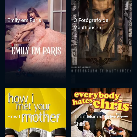
Emily em Paris
O Fotógrafo de
Mauthausen
How I Met Your Mother
Todo Mundo Odeia o
Chris