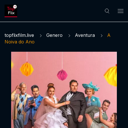
topflixfilm.live
Genero
Aventura
A
Noiva do Ano