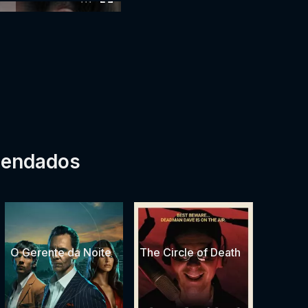
mendados
O Gerente da Noite
The Circle of Death