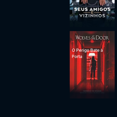
O Perigo Bate à
Porta