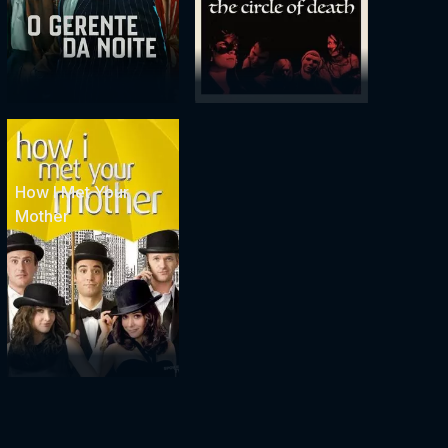
How I Met Your
Mother