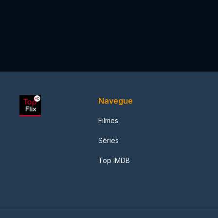
Navegue
Filmes
Séries
Top IMDB