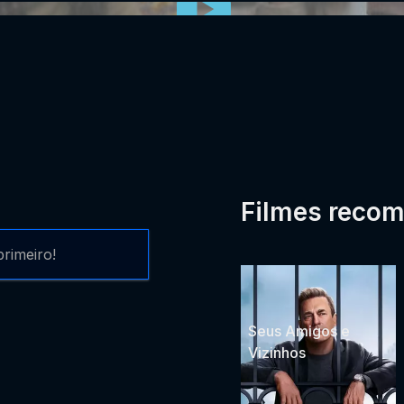
Filmes reco
rimeiro!
Seus Amigos e
Vizinhos