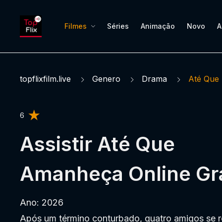
Filmes
Séries
Animação
Novo
A
topflixfilm.live
Genero
Drama
Até Que
6
Assistir Até Que
Amanheça Online Grá
Ano: 2026
Após um término conturbado, quatro amigos se 