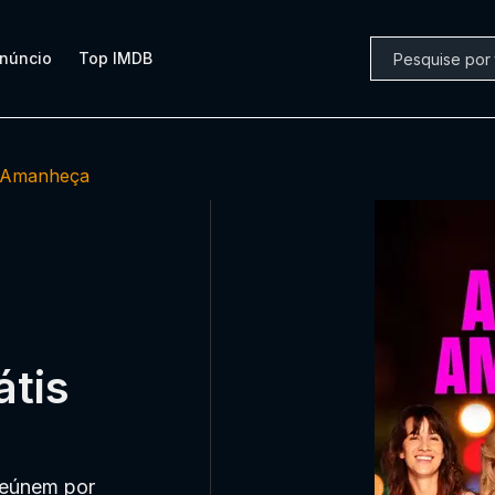
núncio
Top IMDB
 Amanheça
tis
reúnem por