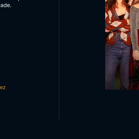
zade.
hez
0:00:00 /
0:00