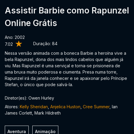
Assistir Barbie como Rapunzel
Online Grátis
Ano: 2002
Duração:
84
7.02
Nessa versão animada com a boneca Barbie a heroína vive a
bela Rapunzel, dona dos mais lindos cabelos que alguém já
viu. Mas Rapunzel é uma serviçal e torna-se prisioneira de
uma bruxa muito poderosa e ciumenta. Presa numa torre,
Rapunzel irá da janela conhecer e se apaixonar pelo Príncipe
Stefan, o único que pode salvá-la.
Diretor(es): Owen Hurley
Atores:
Kelly Sheridan
,
Anjelica Huston
,
Cree Summer
, Ian
James Corlett, Mark Hildreth
Aventura
Animação