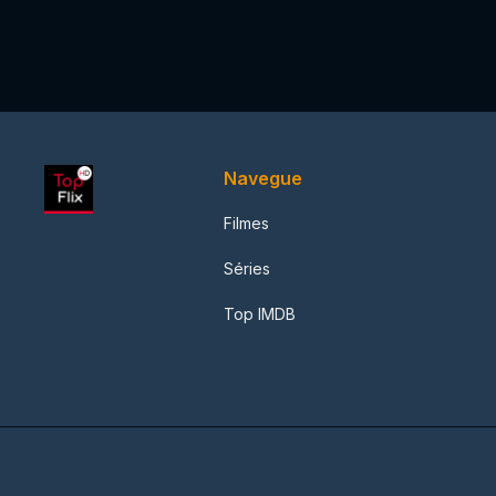
Navegue
Filmes
Séries
Top IMDB