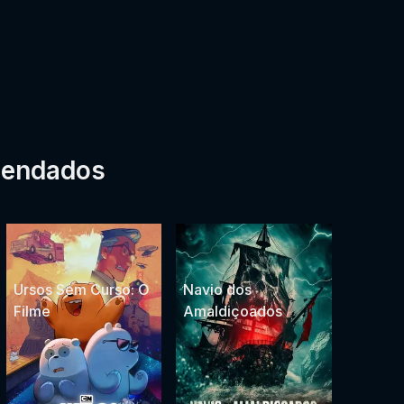
mendados
Ursos Sem Curso: O
Navio dos
Filme
Amaldiçoados