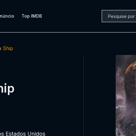
núncio
Top IMDB
a Ship
hip
 os Estados Unidos