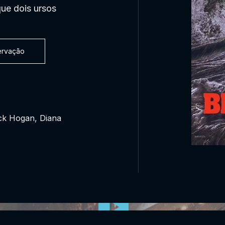
ue dois ursos
servação
ick Hogan, Diana
0:00:00 /
0:00