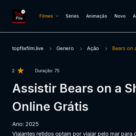
Filmes
Séries
Animação
Novo
A
topflixfilm.live
Genero
Ação
Bears on 
2
Duração:
75
Assistir Bears on a S
Online Grátis
Ano: 2025
Viajantes retidos optam por viajar pelo mar para