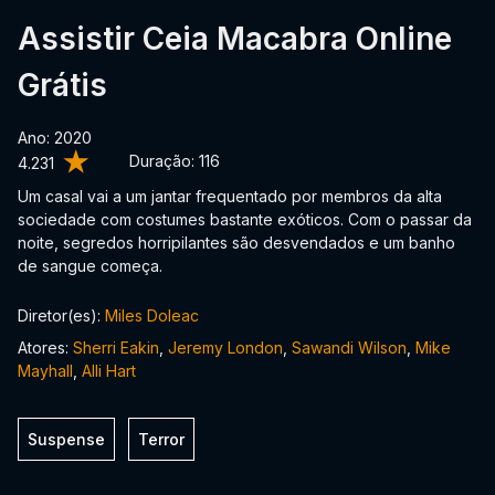
Assistir Ceia Macabra Online
Grátis
Ano: 2020
Duração:
116
4.231
Um casal vai a um jantar frequentado por membros da alta
sociedade com costumes bastante exóticos. Com o passar da
noite, segredos horripilantes são desvendados e um banho
de sangue começa.
Diretor(es):
Miles Doleac
Atores:
Sherri Eakin
,
Jeremy London
,
Sawandi Wilson
,
Mike
Mayhall
,
Alli Hart
Suspense
Terror