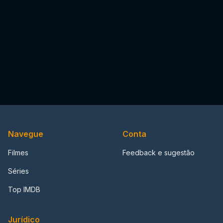
Navegue
Conta
Filmes
Feedback e sugestão
Séries
Top IMDB
Jurídico