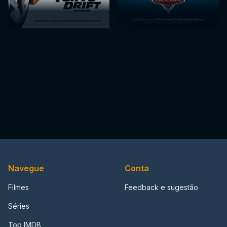
Navegue
Conta
Filmes
Feedback e sugestão
Séries
Top IMDB