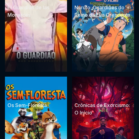
El Guardián de las
Naruto: Guardiões do
Monarcas
Reino da Lua Crescente
Os Sem-Floresta
Crônicas de Exorcismo:
O Início