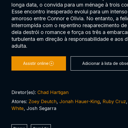
longa data, o convida para um ménage à trois c
Esse encontro inesperado evolui para um intenso
amoroso entre Connor e Olivia. No entanto, a fel
interrompida com o repentino reaparecimento de
dela destrói o romance e força os três a embar
turbulenta em direção à responsabilidade e aos d
adulta.
Assistir online
Adicionar à lista de ob
Diretor(es):
Chad Hartigan
Atores:
Zoey Deutch
,
Jonah Hauer-King
,
Ruby Cruz
White
, Josh Segarra