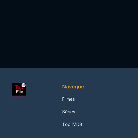
Navegue
Filmes
Séries
Top IMDB