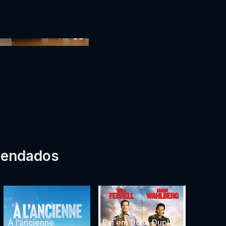
:00
mendados
À l’ancienne
Pai em Dose Dupla