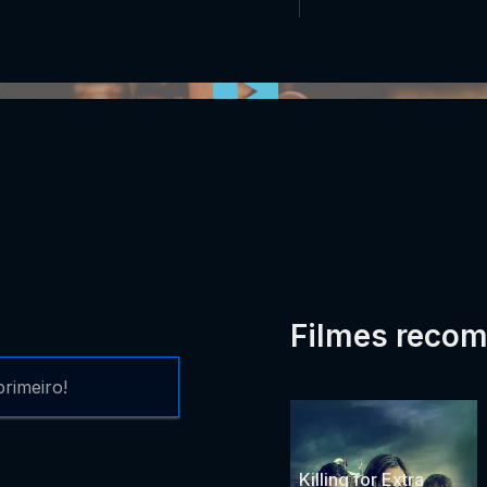
0:00:00 /
0:00
Filmes reco
rimeiro!
Killing for Extra