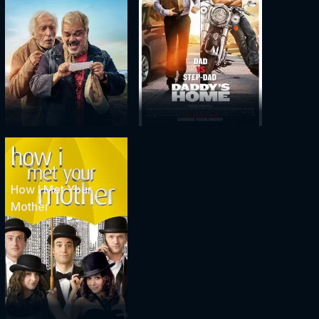
How I Met Your
Mother