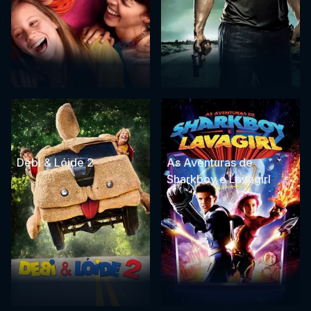
Debi & Lóide 2
As Aventuras de
Sharkboy e Lavagirl