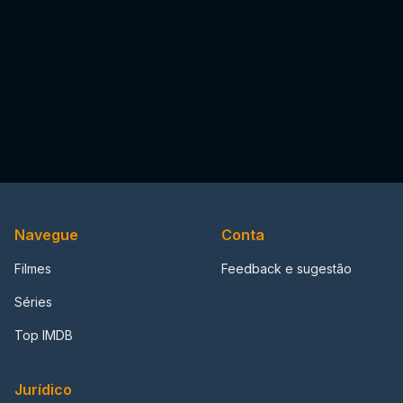
Navegue
Conta
Filmes
Feedback e sugestão
Séries
Top IMDB
Jurídico