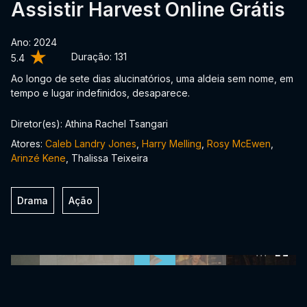
Assistir Harvest Online Grátis
Ano: 2024
Duração:
131
5.4
Ao longo de sete dias alucinatórios, uma aldeia sem nome, em
tempo e lugar indefinidos, desaparece.
Diretor(es): Athina Rachel Tsangari
Atores:
Caleb Landry Jones
,
Harry Melling
,
Rosy McEwen
,
Arinzé Kene
, Thalissa Teixeira
Drama
Ação
0:00:00 /
0:00:00