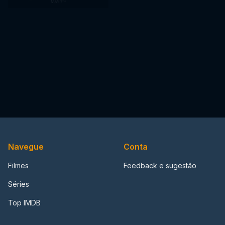
Navegue
Conta
Filmes
Feedback e sugestão
Séries
Top IMDB