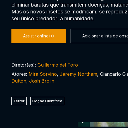
eliminar baratas que transmitem doenças, matand
Mas os novos insetos se modificam, se reproduz
seu único predador: a humanidade.
Assistir online
Adicionar à lista de ob
Diretor(es):
Guillermo del Toro
Atores:
Mira Sorvino
,
Jeremy Northam
, Giancarlo Gi
Dutton
,
Josh Brolin
Terror
Ficção Científica