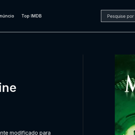
núncio
Top IMDB
ine
ente modificado para