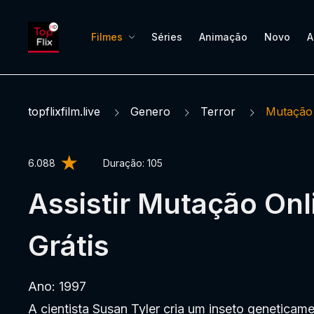
Filmes
Séries
Animação
Novo
A
topflixfilm.live
Genero
Terror
Mutação
6.088
Duração:
105
Assistir Mutação Onl
Grátis
Ano: 1997
A cientista Susan Tyler cria um inseto geneticam