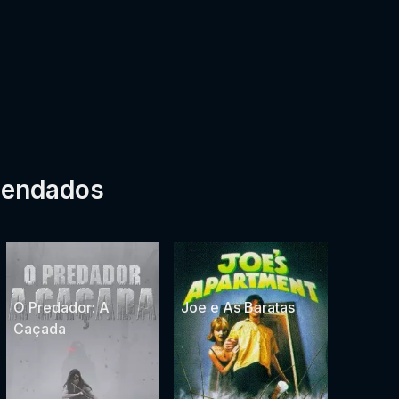
mendados
O Predador: A
Joe e As Baratas
Caçada