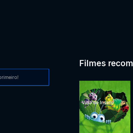
Filmes reco
rimeiro!
Vida de Inseto