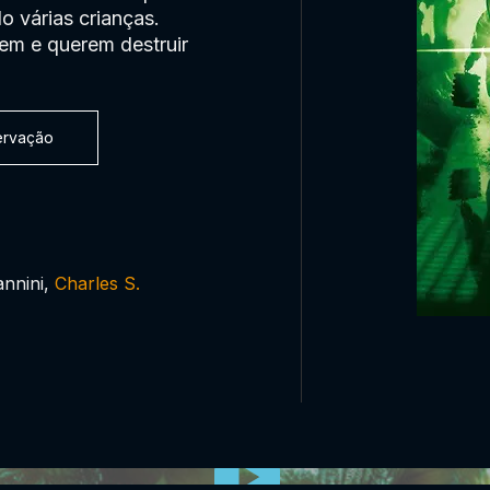
o várias crianças.
em e querem destruir
servação
annini,
Charles S.
0:00:00 /
0:00