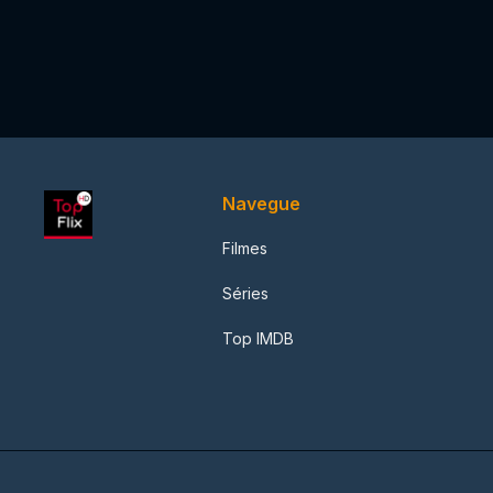
Navegue
Filmes
Séries
Top IMDB