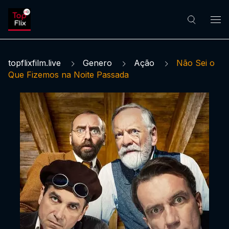
topflixfilm.live
Genero
Ação
Não Sei o
Que Fizemos na Noite Passada