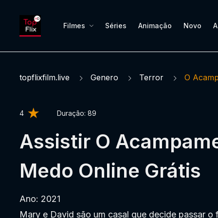
Filmes
Séries
Animação
Novo
A
topflixfilm.live
Genero
Terror
O Acamp
4
Duração:
89
Assistir O Acampam
Medo Online Grátis
Ano: 2021
Mary e David são um casal que decide passar o