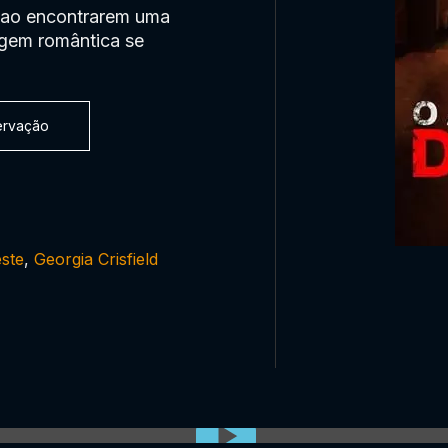
 ao encontrarem uma
agem romântica se
servação
ste
,
Georgia Crisfield
0:00:00 /
0:00