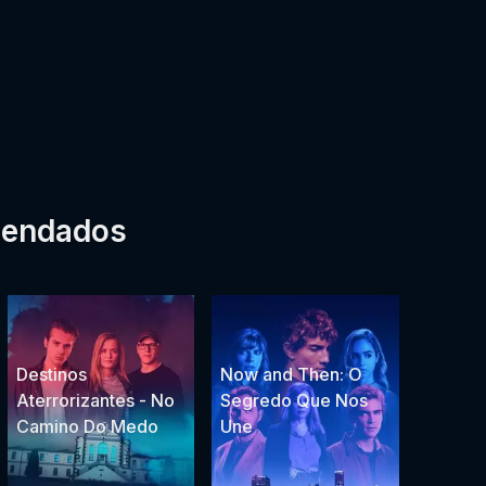
mendados
Destinos
Now and Then: O
Aterrorizantes - No
Segredo Que Nos
Camino Do Medo
Une