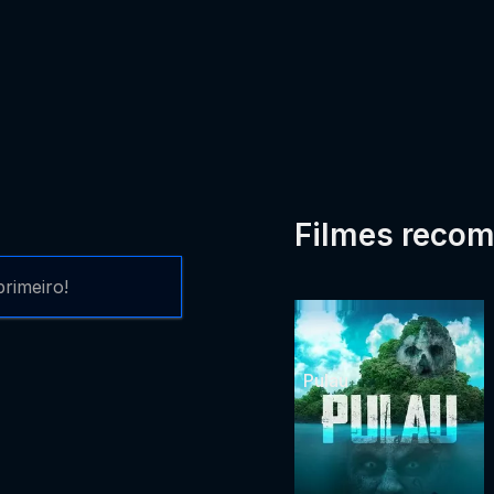
Filmes reco
rimeiro!
Pulau