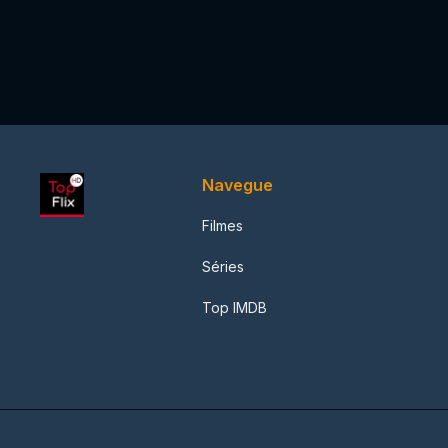
Navegue
Filmes
Séries
Top IMDB