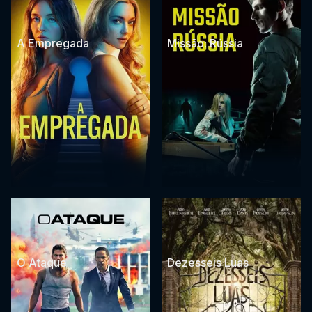
A Empregada
Missão: Rússia
O Ataque
Dezesseis Luas