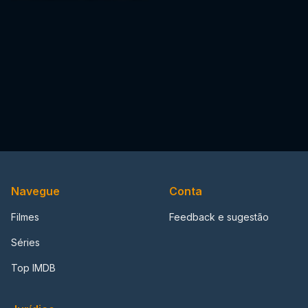
Navegue
Conta
Filmes
Feedback e sugestão
Séries
Top IMDB