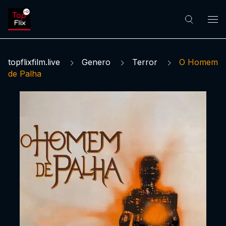
topflixfilm.live
Genero
Terror
O Homem
de Palha