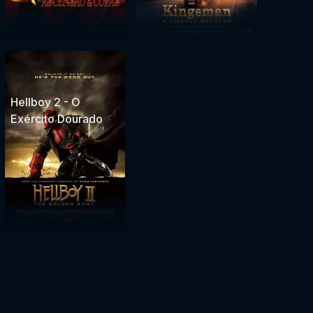
Hellboy 2 - O
Exército Dourado