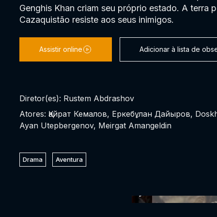
Genghis Khan criam seu próprio estado. A terra 
Cazaquistão resiste aos seus inimigos.
Assistir online
Adicionar à lista de ob
Diretor(es): Rustem Abdrashov
Atores: Қайрат Кемалов, Еркебұлан Дайыров, Dosk
Ayan Utepbergenov, Meirgat Amangeldin
Drama
Aventura