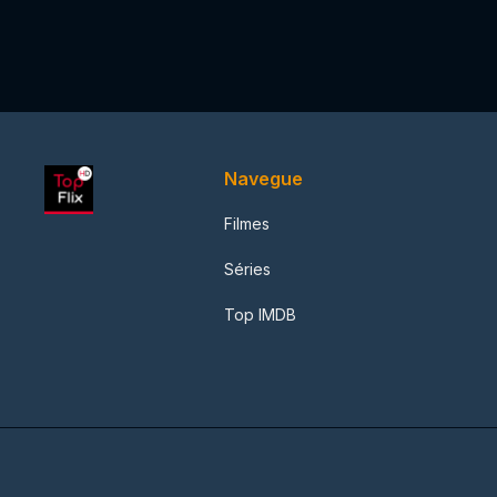
Navegue
Filmes
Séries
Top IMDB