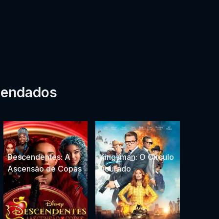
mendados
Descendentes: A
Kingsman: O Círculo
Ascensão de Copas
Dourado