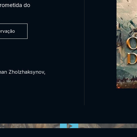
prometida do
servação
han Zholzhaksynov,
0:00:00 /
0:00