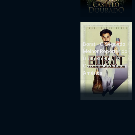
Borat - O Segundo
Melhor Repórter do
Glorioso País
Cazaquistão Viaja à
América