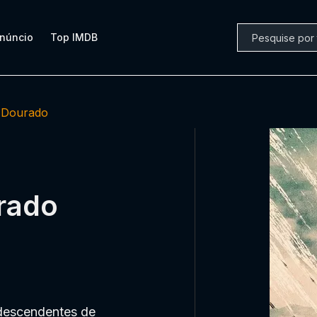
núncio
Top IMDB
 Dourado
urado
 descendentes de