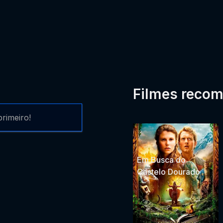
Filmes reco
rimeiro!
Em Busca do
Castelo Dourado