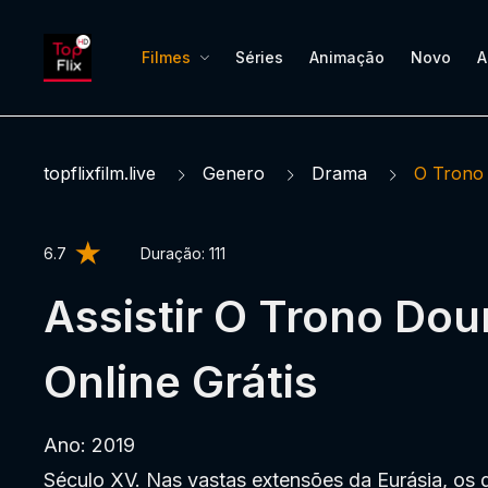
Filmes
Séries
Animação
Novo
A
topflixfilm.live
Genero
Drama
O Trono
6.7
Duração:
111
Assistir O Trono Do
Online Grátis
Ano: 2019
Século XV. Nas vastas extensões da Eurásia, os