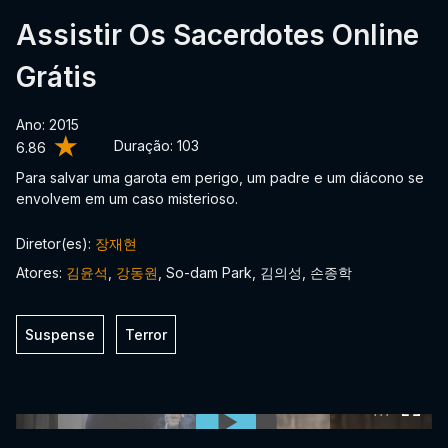
Assistir Os Sacerdotes Online
Grátis
Ano: 2015
Duração:
103
6.86
Para salvar uma garota em perigo, um padre e um diácono se
envolvem em um caso misterioso.
Diretor(es):
장재현
Atores:
김윤석
,
강동원
, So-dam Park, 김의성, 손종학
Suspense
Terror
0:00:00 /
0:00:00