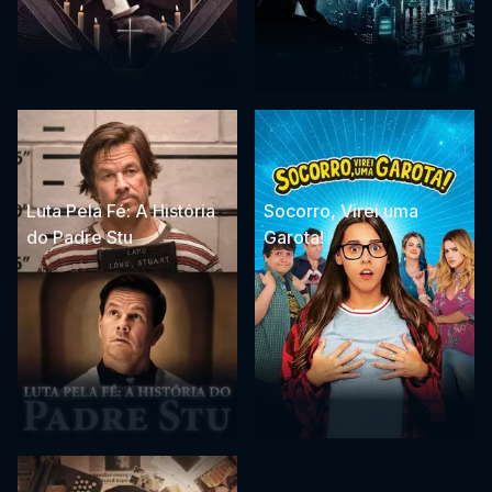
Luta Pela Fé: A História
Socorro, Virei uma
do Padre Stu
Garota!