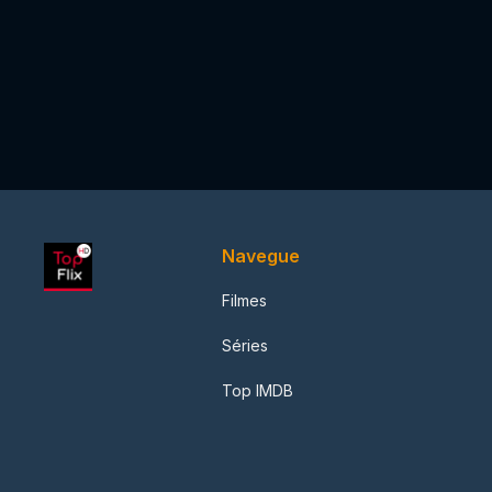
Navegue
Filmes
Séries
Top IMDB