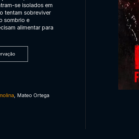
ntram-se isolados em
o tentam sobreviver
o sombrio e
cisam alimentar para
servação
molina
, Mateo Ortega