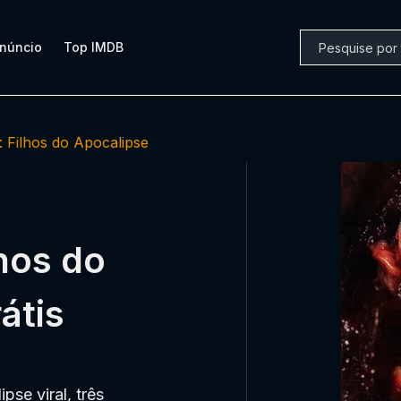
núncio
Top IMDB
: Filhos do Apocalipse
lhos do
átis
se viral, três