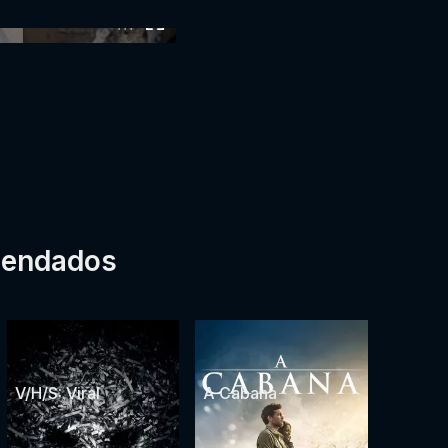
:00
mendados
V/H/S: Viral
A Cabana