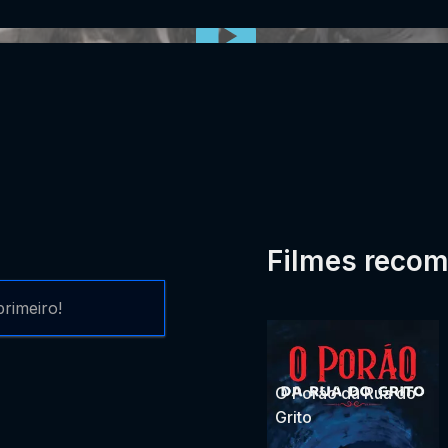
0:00:00 /
0:00
Filmes reco
rimeiro!
O Porão da Rua do
Grito