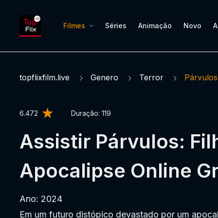
Filmes
Séries
Animação
Novo
A
topflixfilm.live
Genero
Terror
Párvulos
6.472
Duração:
119
Assistir Párvulos: Fi
Apocalipse Online Gr
Ano: 2024
Em um futuro distópico devastado por um apocalip