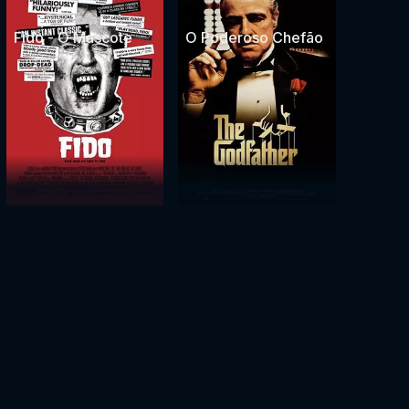
Fido - O Mascote
O Poderoso Chefão