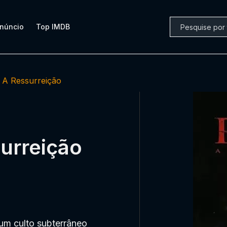
núncio
Top IMDB
- A Ressurreição
surreição
 um culto subterrâneo