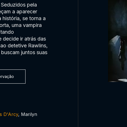
. Seduzidos pela
eçam a aparecer
história, se torna a
morta, uma vampira
ntando
 decide ir atrás das
ao detetive Rawlins,
is buscam juntos suas
servação
s D'Arcy
, Marilyn