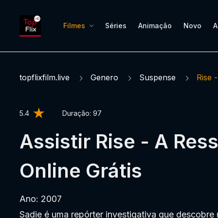
Filmes
Séries
Animação
Novo
A
topflixfilm.live
Genero
Suspense
Rise 
5.4
Duração:
97
Assistir Rise - A Res
Online Grátis
Ano: 2007
Sadie é uma repórter investigativa que descobre