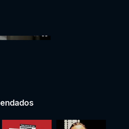
:00
mendados