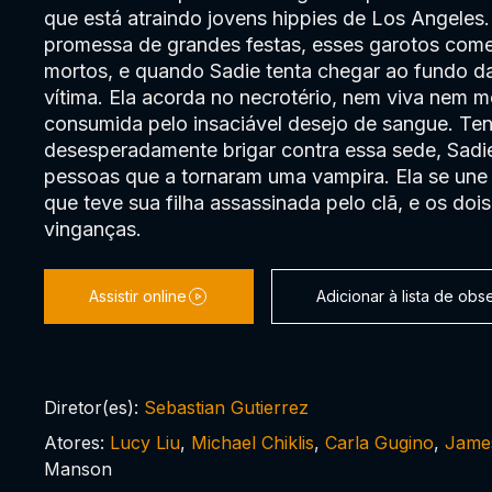
que está atraindo jovens hippies de Los Angeles
promessa de grandes festas, esses garotos com
mortos, e quando Sadie tenta chegar ao fundo da 
vítima. Ela acorda no necrotério, nem viva nem 
consumida pelo insaciável desejo de sangue. Te
desesperadamente brigar contra essa sede, Sadie
pessoas que a tornaram uma vampira. Ela se une 
que teve sua filha assassinada pelo clã, e os do
vinganças.
Assistir online
Adicionar à lista de ob
Diretor(es):
Sebastian Gutierrez
Atores:
Lucy Liu
,
Michael Chiklis
,
Carla Gugino
,
Jame
Manson