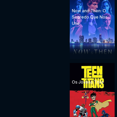
Now and Then: O
Segredo Que Nos
Une
Os Jovens Titãs