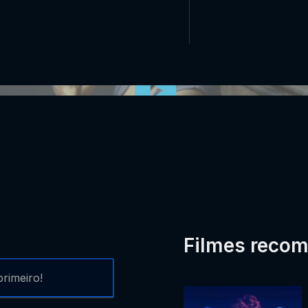
0:00:00 /
0:00
Filmes reco
rimeiro!