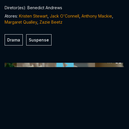
Diretor(es): Benedict Andrews
Atores:
Kristen Stewart
,
Jack O'Connell
,
Anthony Mackie
,
Margaret Qualley
,
Zazie Beetz
Drama
Suspense
0:00:00 /
0:00:00