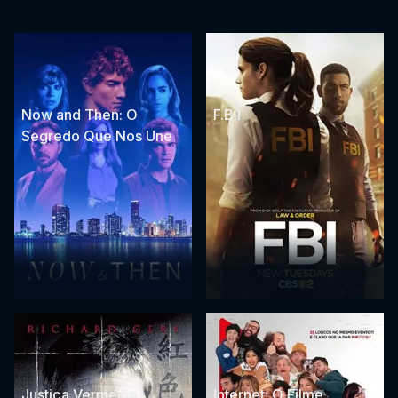
Now and Then: O
F.B.I
Segredo Que Nos Une
Justiça Vermelha
Internet: O Filme