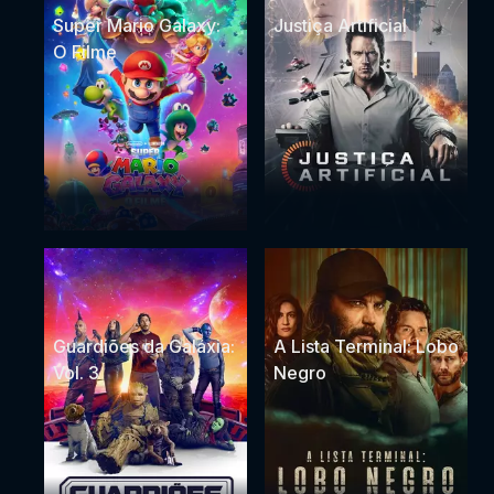
Super Mario Galaxy:
Justiça Artificial
O Filme
Guardiões da Galáxia:
A Lista Terminal: Lobo
Vol. 3
Negro