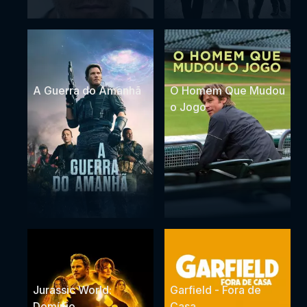
A Guerra do Amanhã
O Homem Que Mudou
o Jogo
Jurassic World:
Garfield - Fora de
Domínio
Casa