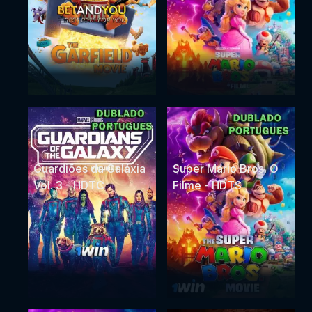
Guardiões da Galáxia
Super Mario Bros. O
Vol. 3 - HDTC
Filme - HDTS