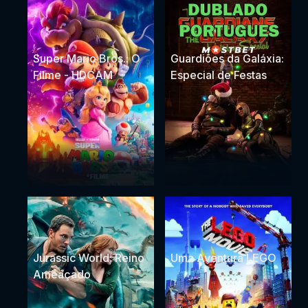
Super Mario Bros.: O
Guardiões da Galáxia:
Filme - HDCAM
Especial de Festas
Jurassic World: Reino
Uma Aventura LEGO
Ameaçado