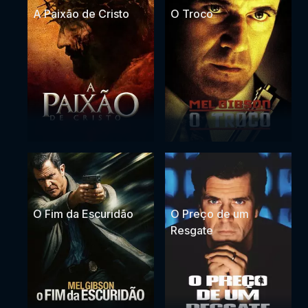
A Paixão de Cristo
O Troco
O Fim da Escuridão
O Preço de um
Resgate