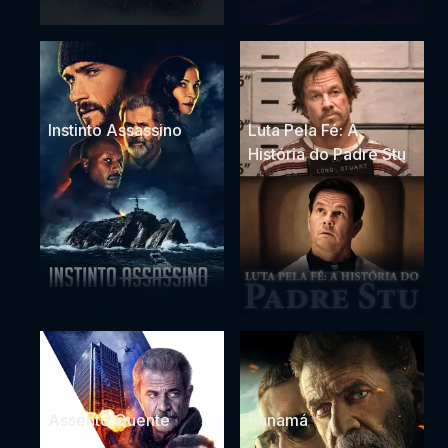
Instinto Assassino
Luta Pela Fé: A
História do Padre Stu
Assento Quente
Panamá