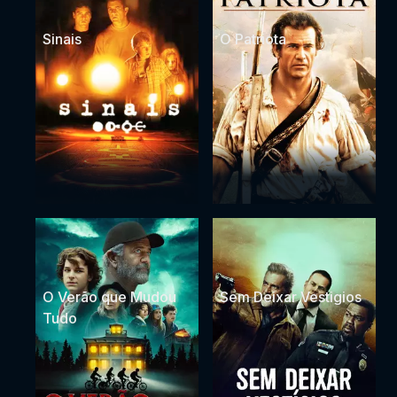
Sinais
O Patriota
O Verão que Mudou
Sem Deixar Vestigios
Tudo