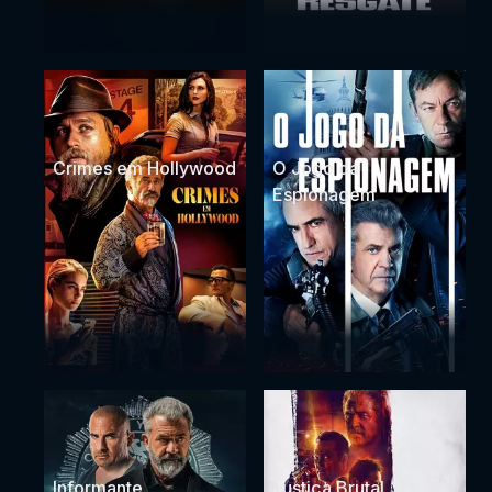
Crimes em Hollywood
O Jogo da
Espionagem
Informante
Justiça Brutal