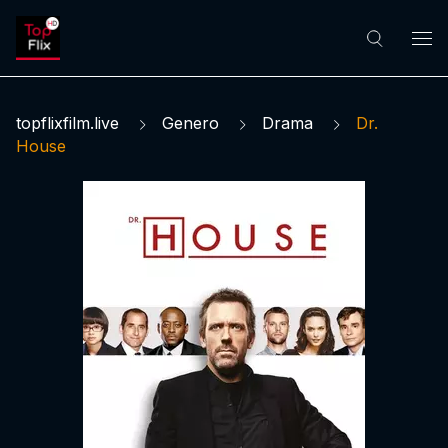
topflixfilm.live
Genero
Drama
Dr.
House