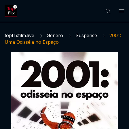
topflixfilm.live
Genero
Suspense
2001:
Uma Odisséia no Espaço