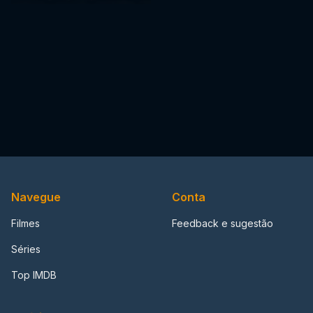
Navegue
Conta
Filmes
Feedback e sugestão
Séries
Top IMDB