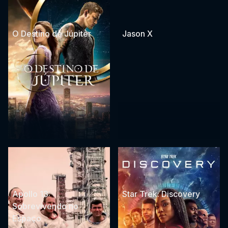
O Destino de Júpiter
Jason X
Apollo 13:
Star Trek: Discovery
Sobrevivendo no
Espaço