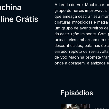
A Lenda de Vox Machina é um 
achina
grupo de heróis improváveis
que ameaça destruir seu mun
ine Grátis
criaturas mitológicas e magi
um grupo de aventureiros d
da destruição iminente. Com 
únicas, eles embarcam em um
desconhecidos, batalhas épi
enredo repleto de reviravolt
de Vox Machina promete tran
onde a coragem, a amizade e 
Episódios