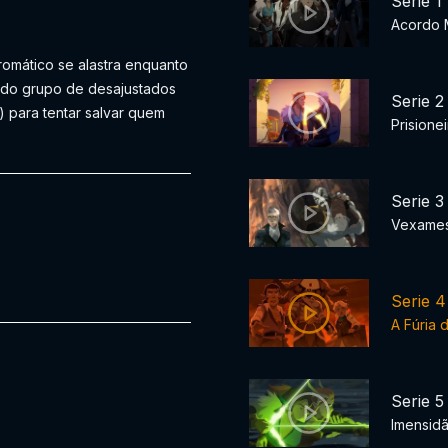
Serie 1
Acordo 
romático se alastra enquanto
ado grupo de desajustados
Serie 2
) para tentar salvar quem
Prisione
Serie 3
Vexame
Serie 4
A Fúria 
Serie 5
Imensidã