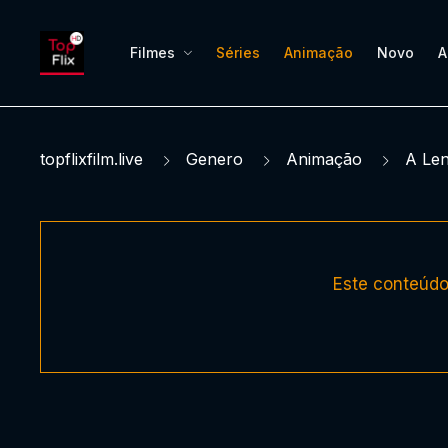
Filmes
Séries
Animação
Novo
A
topflixfilm.live
Genero
Animação
A Le
Este conteúdo 