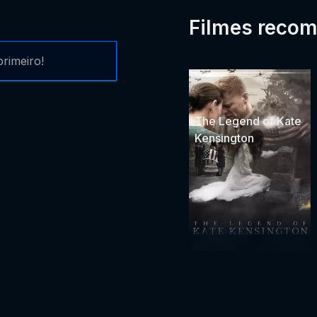
Filmes reco
rimeiro!
The Legend of Kate
Kensington