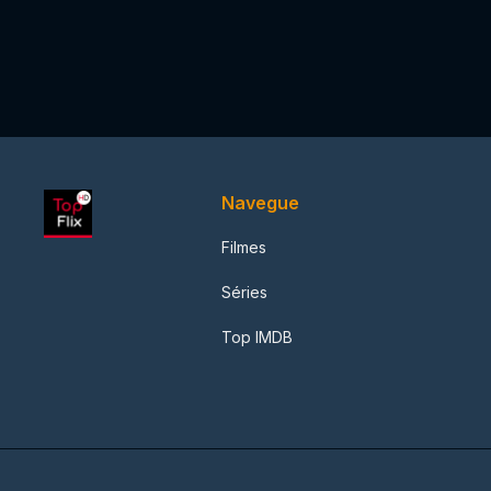
Navegue
Filmes
Séries
Top IMDB