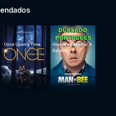
mendados
Once Upon a Time
Homem X Abelha: A
Batalha