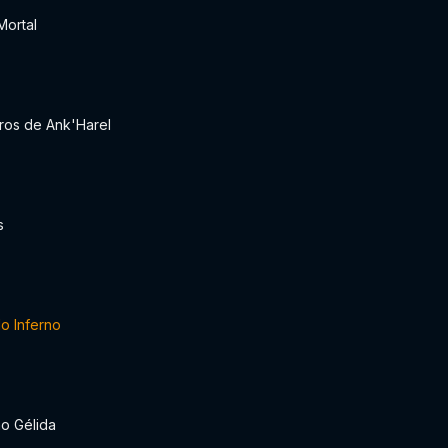
Mortal
iros de Ank'Harel
s
do Inferno
o Gélida