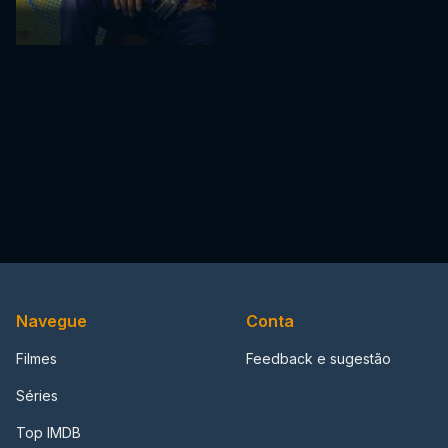
Navegue
Conta
Filmes
Feedback e sugestão
Séries
Top IMDB