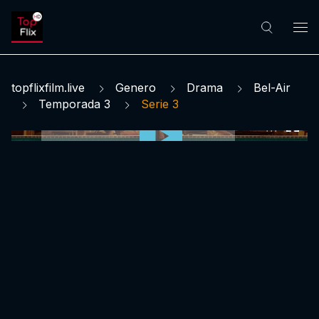
topflixfilm.live
Genero
Drama
Bel-Air
Temporada 3
Serie 3
0:00:00 /
0:00:00