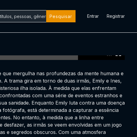
Entrar
Registrar
Pesquisar
0:00:00 /
0:00:00
nte que mergulha nas profundezas da mente humana e
de. A trama gira em torno de duas irmãs, Emily e Ines,
eriosa ilha isolada. À medida que elas enfrentam
 confrontadas com uma série de eventos estranhos e
sua sanidade. Enquanto Emily luta contra uma doença
 fotógrafa, está determinada a capturar a essência
ntes. No entanto, à medida que a linha entre
se desfazer, as irmãs se veem envolvidas em um jogo
cidas e segredos obscuros. Com uma atmosfera