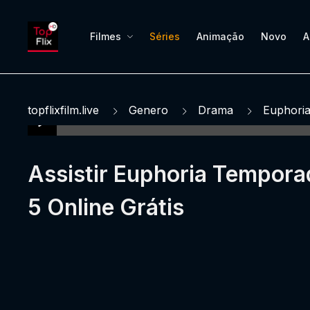
Filmes
Séries
Animação
Novo
A
topflixfilm.live
Genero
Drama
Euphori
Assistir Euphoria Tempora
5 Online Grátis