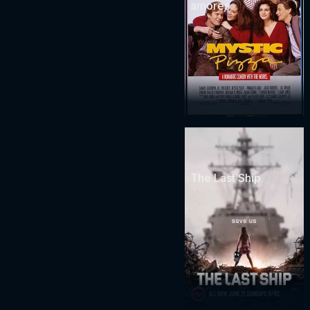
amores
The Last Ship