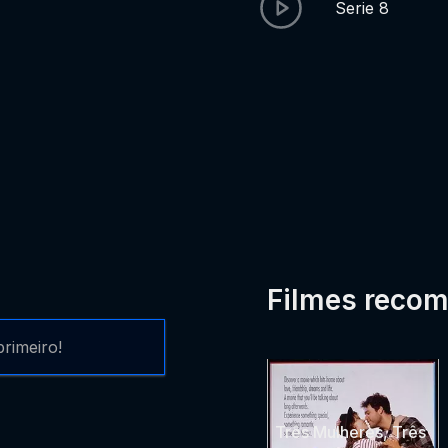
Serie 8
Filmes reco
rimeiro!
Três Mulheres, Três