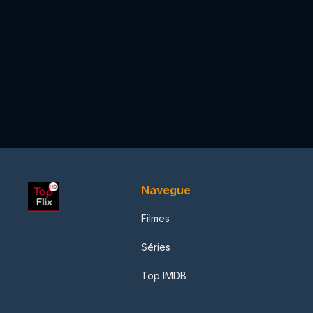
Navegue
Filmes
Séries
Top IMDB