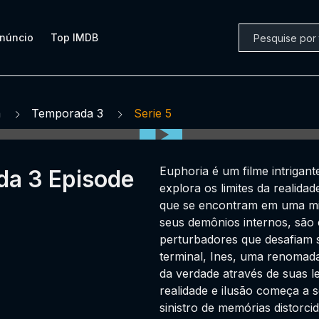
núncio
Top IMDB
a
Temporada 3
Serie 5
Euphoria é um filme intriga
da 3 Episode
explora os limites da realida
que se encontram em uma mist
seus demônios internos, são
perturbadores que desafiam 
terminal, Ines, uma renomada
da verdade através de suas le
realidade e ilusão começa a 
sinistro de memórias distor