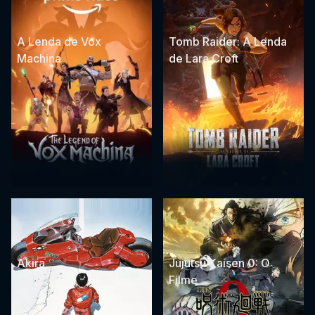
A Lenda de Vox
Tomb Raider: A Lenda
Machina
de Lara Croft
Akira
Jujutsu Kaisen 0: O
Filme