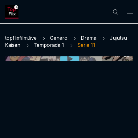
topflixfilm.live
Genero
Drama
Jujutsu
Kaisen
Temporada 1
Serie 11
0:00:00 /
0:00:00