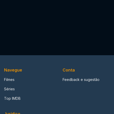
Navegue
Conta
Filmes
Feedback e sugestão
Séries
Top IMDB
Jurídico