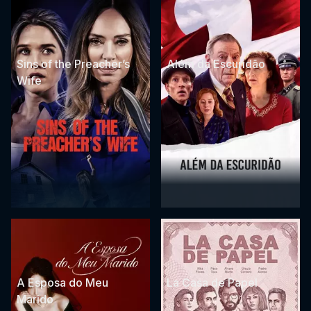
Sins of the Preacher’s
Além da Escuridão
Wife
A Esposa do Meu
La Casa de Papel
Marido