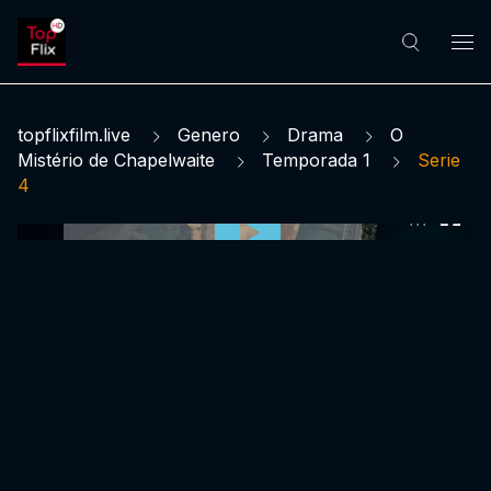
topflixfilm.live
Genero
Drama
O
Mistério de Chapelwaite
Temporada 1
Serie
4
0:00:00 /
0:00:00