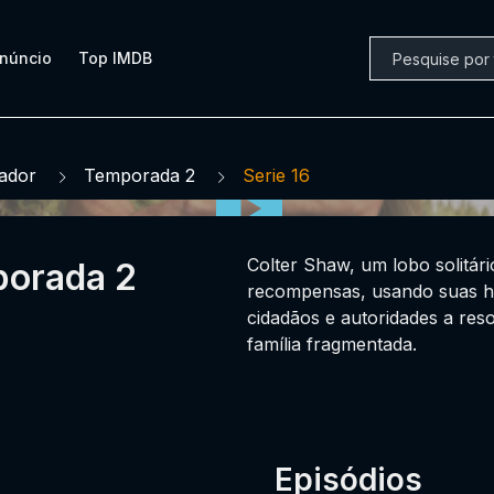
núncio
Top IMDB
ador
Temporada 2
Serie 16
Colter Shaw, um lobo solitár
porada 2
recompensas, usando suas ha
cidadãos e autoridades a reso
família fragmentada.
Episódios