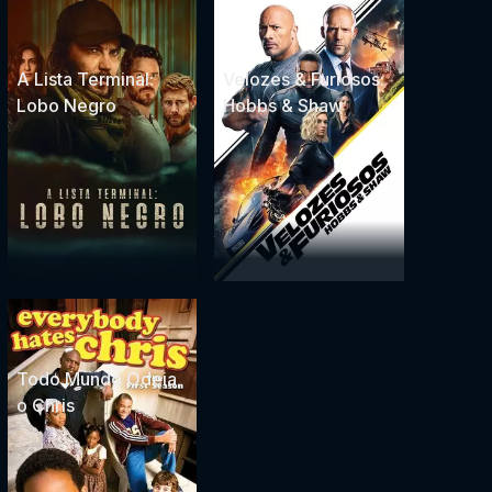
A Lista Terminal:
Velozes & Furiosos:
Lobo Negro
Hobbs & Shaw
Todo Mundo Odeia
o Chris