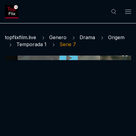
topflixfilm.live
Genero
Drama
Origem
Temporada 1
Serie 7
0:00:00 /
0:00:00