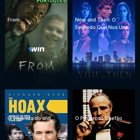
From
Now and Then: O
Segredo Que Nos Une
O Vigarista do ano
O Poderoso Chefão