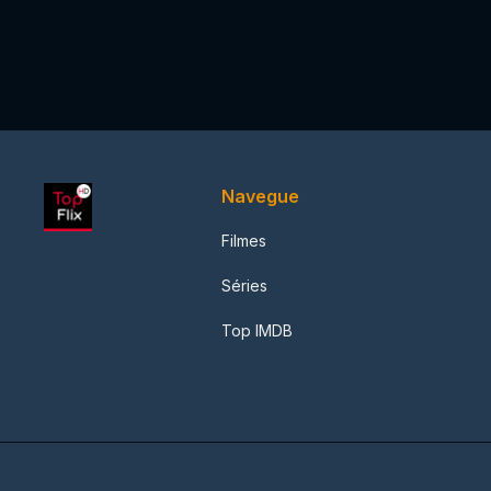
Navegue
Filmes
Séries
Top IMDB