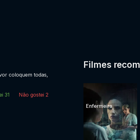
Filmes reco
vor coloquem todas,
ei
31
Não gostei
2
Enfermeira