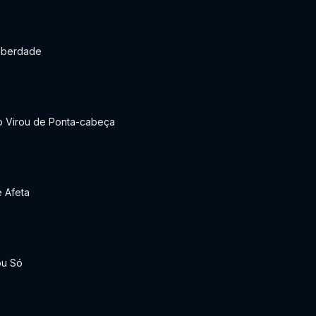
iberdade
 Virou de Ponta-cabeça
 Afeta
ou Só