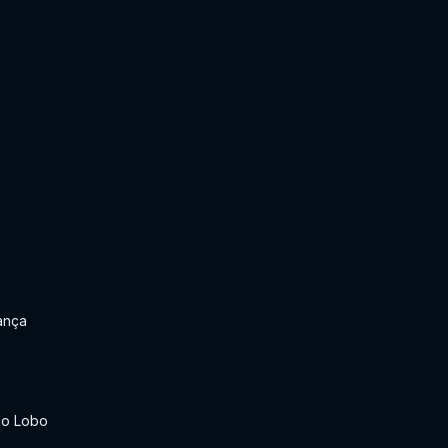
e
ança
do Lobo