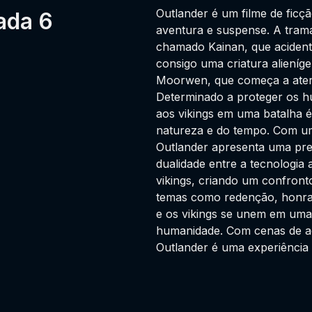
Outlander é um filme de ficç
ada 6
aventura e suspense. A trama
chamado Kainan, que acidenta
consigo uma criatura aliení
Moorwen, que começa a aterro
Determinado a proteger os hu
aos vikings em uma batalha é
natureza e do tempo. Com uma 
Outlander apresenta uma prem
dualidade entre a tecnologia 
vikings, criando um confronto
temas como redenção, honra 
e os vikings se unem em uma
humanidade. Com cenas de aç
Outlander é uma experiência 