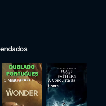
mendados
O Milagre
A Conquista da
Honra