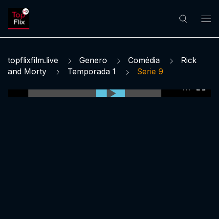
topflixfilm.live
Genero
Comédia
Rick
and Morty
Temporada 1
Serie 9
0:00:00 /
0:00:00