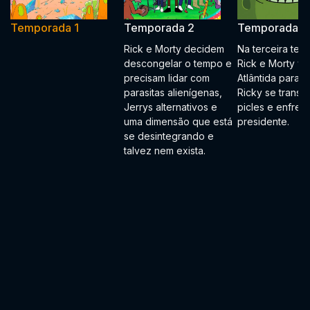
Temporada 1
Temporada 2
Temporada 3
Rick e Morty decidem
Na terceira tem
descongelar o tempo e
Rick e Morty vã
precisam lidar com
Atlântida para re
parasitas alienígenas,
Ricky se transf
Jerrys alternativos e
picles e enfren
uma dimensão que está
presidente.
se desintegrando e
talvez nem exista.