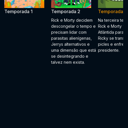
Temporada 1
Temporada 2
Temporada 3
Rick e Morty decidem
Na terceira tem
descongelar o tempo e
Rick e Morty vã
precisam lidar com
Atlântida para re
parasitas alienígenas,
Ricky se transf
Jerrys alternativos e
picles e enfren
uma dimensão que está
presidente.
se desintegrando e
talvez nem exista.