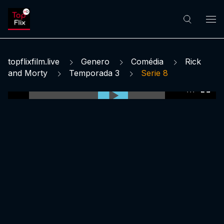
topflixfilm.live
Genero
Comédia
Rick
and Morty
Temporada 3
Serie 8
0:00:00 /
0:00:00