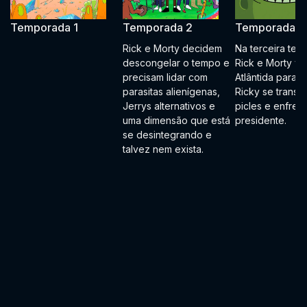
Temporada 1
Temporada 2
Temporada 3
Rick e Morty decidem
Na terceira tem
descongelar o tempo e
Rick e Morty vã
precisam lidar com
Atlântida para re
parasitas alienígenas,
Ricky se transf
Jerrys alternativos e
picles e enfren
uma dimensão que está
presidente.
se desintegrando e
talvez nem exista.