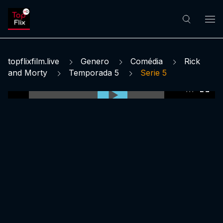
topflixfilm.live
Genero
Comédia
Rick
and Morty
Temporada 5
Serie 5
0:00:00 /
0:00:00