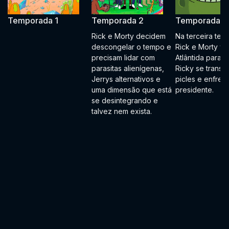
Temporada 1
Temporada 2
Temporada 3
Rick e Morty decidem
Na terceira tem
descongelar o tempo e
Rick e Morty vã
precisam lidar com
Atlântida para re
parasitas alienígenas,
Ricky se transf
Jerrys alternativos e
picles e enfren
uma dimensão que está
presidente.
se desintegrando e
talvez nem exista.