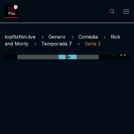
topflixfilm.live
Genero
Comédia
Rick
and Morty
Temporada 7
Serie 3
0:00:00 /
0:00:00