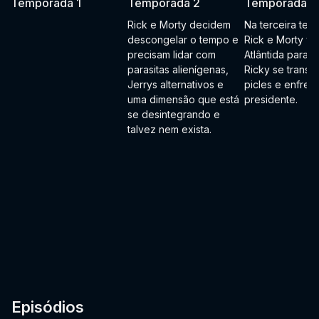
Temporada 1
Temporada 2
Temporada 3
Rick e Morty decidem
Na terceira tem
descongelar o tempo e
Rick e Morty vã
precisam lidar com
Atlântida para re
parasitas alienígenas,
Ricky se transf
Jerrys alternativos e
picles e enfren
uma dimensão que está
presidente.
se desintegrando e
talvez nem exista.
Episódios