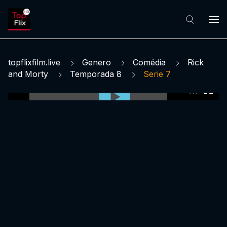
topflixfilm.live
Genero
Comédia
Rick
and Morty
Temporada 8
Serie 7
0:00:00 /
0:00:00