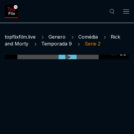
topflixfilm.live
Genero
Comédia
Rick
and Morty
Temporada 9
Serie 2
0:00:00 /
0:00:00