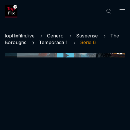
topflixfilm.live
Genero
Suspense
The
Boroughs
Temporada 1
Serie 6
0:00:00 /
0:00:00