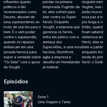
influentes quanto
perdas na primeira
ninguém menos
políticos e tão
temporada. Fugindo da
Hughie, mas os 
reverenciados como
lei, eles sofrem para
estão loucos pa
Deuses, abusam de
lutar contra os Super-
essa paz e tran
seus superpoderes ao
heróis. Enquanto
por briga e con
invés de usá-los para o
Vought, a empresa que
Então, quando 
bem. É o sem poder
gerencia os heróis,
ficam sabendo
contra o superpoder,
entra em pânico com a
misteriosa arma 
quando os rapazes
ameaça dos
Herói, eles enf
embarcam em uma
Supervilões, e uma nova
Sete e partem p
jornada heroica para
heroína, Stormfront,
enquanto inves
expor a verdade sobre
agita a empresa e
lenda do primei
"Os Sete" com o apoio
desafia um Homelander
herói: o Soldier
da Vought.
já instável.
Episódios
Serie 1
Uma Viagem e Tanto