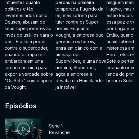
influentes quanto
perdas na primeira
ninguém menos
políticos e tão
temporada. Fugindo da
Hughie, mas os 
reverenciados como
lei, eles sofrem para
estão loucos pa
Deuses, abusam de
lutar contra os Super-
essa paz e tran
seus superpoderes ao
heróis. Enquanto
por briga e con
invés de usá-los para o
Vought, a empresa que
Então, quando 
bem. É o sem poder
gerencia os heróis,
ficam sabendo
contra o superpoder,
entra em pânico com a
misteriosa arma 
quando os rapazes
ameaça dos
Herói, eles enf
embarcam em uma
Supervilões, e uma nova
Sete e partem p
jornada heroica para
heroína, Stormfront,
enquanto inves
expor a verdade sobre
agita a empresa e
lenda do primei
"Os Sete" com o apoio
desafia um Homelander
herói: o Soldier
da Vought.
já instável.
Episódios
Serie 1
Revanche