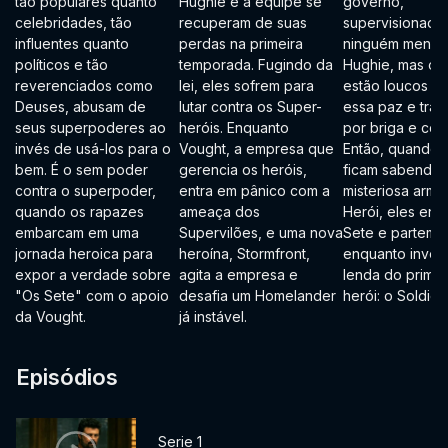
tão populares quanto
Hughie e a equipe se
governo,
celebridades, tão
recuperam de suas
supervisionado
influentes quanto
perdas na primeira
ninguém menos
políticos e tão
temporada. Fugindo da
Hughie, mas os 
reverenciados como
lei, eles sofrem para
estão loucos pa
Deuses, abusam de
lutar contra os Super-
essa paz e tran
seus superpoderes ao
heróis. Enquanto
por briga e con
invés de usá-los para o
Vought, a empresa que
Então, quando 
bem. É o sem poder
gerencia os heróis,
ficam sabendo
contra o superpoder,
entra em pânico com a
misteriosa arma 
quando os rapazes
ameaça dos
Herói, eles enf
embarcam em uma
Supervilões, e uma nova
Sete e partem p
jornada heroica para
heroína, Stormfront,
enquanto inves
expor a verdade sobre
agita a empresa e
lenda do primei
"Os Sete" com o apoio
desafia um Homelander
herói: o Soldier
da Vought.
já instável.
Episódios
Serie 1