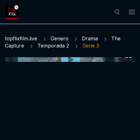
topflixfilm.live
Genero
Drama
The
Capture
Temporada 2
Serie 3
0:00:00 /
0:00:00