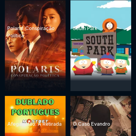
Polaris: Conspiração
South Park
Política
Afeganistão: A Retirada
O Caso Evandro