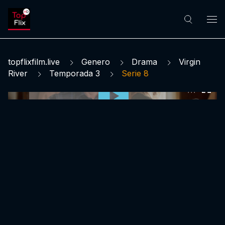
topflixfilm.live
Genero
Drama
Virgin
River
Temporada 3
Serie 8
0:00:00 /
0:00:00