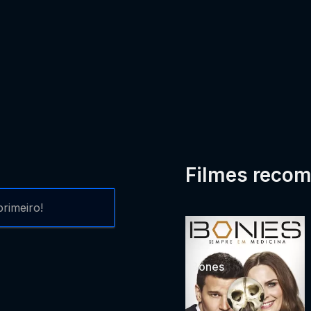
Filmes reco
rimeiro!
Bones