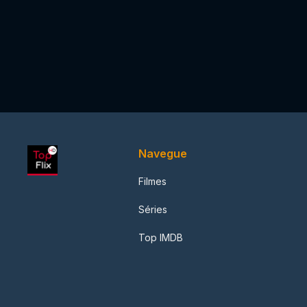
Navegue
Filmes
Séries
Top IMDB