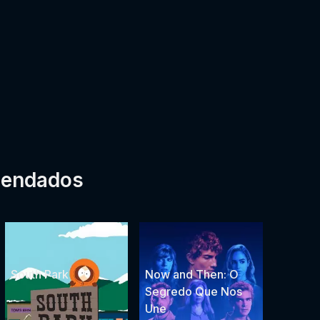
mendados
South Park
Now and Then: O
Segredo Que Nos
Une