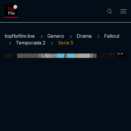
topflixfilm.live
Genero
Drama
Fallout
Temporada 2
Serie 5
0:00:00 /
0:00:00